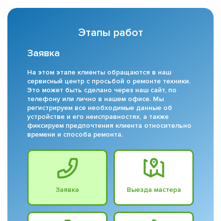
Этапы работ
Заявка
На этом этапе клиенты обращаются в наш
сервисный центр с просьбой о ремонте техники.
Это может быть сделано через наш сайт, по
телефону или лично в нашем офисе. Мы
регистрируем все необходимые данные об
устройстве и его неисправностях, а также
фиксируем предпочтения клиента относительно
времени и способа ремонта.
Заявка
Выезда мастера