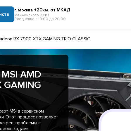
+20км. от МКАД
г. Москва
йств
Менжинского 23 к 1
Ежедневно с 10:00 до 20:00
adeon RX 7900 XTX GAMING TRIO CLASSIC
 MSI AMD
X GAMING
арт MSI в сервисном
ки. Этот процесс позволяет
регрев, проблемы с
идеовыходами.