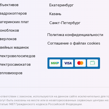
объективов
Екатеринбург
квадрокоптеров
Казань
атеринских плат
Санкт-Петербург
моноблоков
Политика конфиденциальности
оверлоков
Соглашение о файлах cookies
швейных машинок
электровелосипедов
электросамокатов
тепловизоров
тветствии с законом, используются на данном сайте исключительно для то
могут быть оказаны на месте или в неавторизованных сервисных центрах 
татью 1487 Гражданского кодекса Российской Федерации.