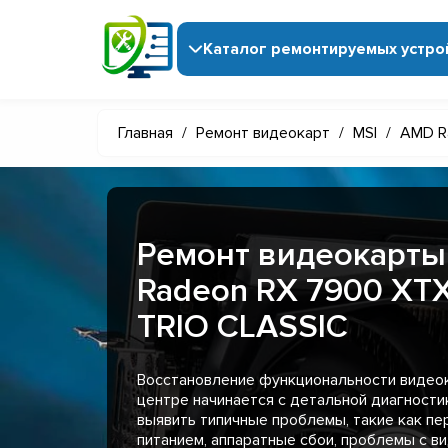
Каталог ремонтируемых устро
Главная
/
Ремонт видеокарт
/
MSI
/
AMD R
Ремонт видеокарты
Radeon RX 7900 XT
TRIO CLASSIC
Восстановление функциональности видеок
центре начинается с детальной диагности
выявить типичные проблемы, такие как пе
питанием, аппаратные сбои, проблемы с в