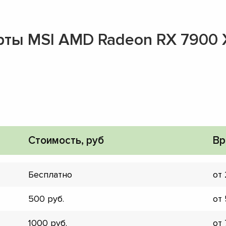
рты MSI AMD Radeon RX 7900
Стоимость, руб
Вр
Бесплатно
от
500
от
▼
▼
1000
от
▼