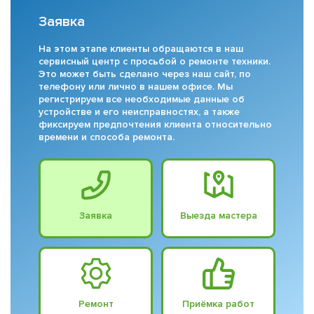
Заявка
На этом этапе клиенты обращаются в наш
сервисный центр с просьбой о ремонте техники.
Это может быть сделано через наш сайт, по
телефону или лично в нашем офисе. Мы
регистрируем все необходимые данные об
устройстве и его неисправностях, а также
фиксируем предпочтения клиента относительно
времени и способа ремонта.
Заявка
Выезда мастера
Ремонт
Приёмка работ