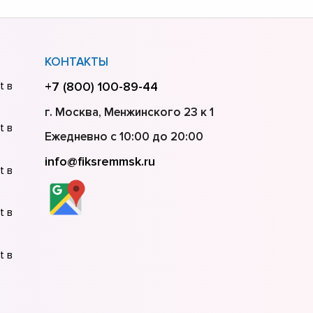
КОНТАКТЫ
t в
+7 (800) 100-89-44
г. Москва, Менжинского 23 к 1
t в
Ежедневно с 10:00 до 20:00
info@fiksremmsk.ru
t в
t в
t в
t в