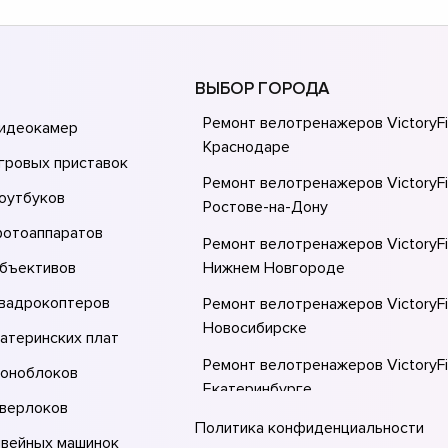
ВЫБОР ГОРОДА
Ремонт велотренажеров VictoryFi
видеокамер
Краснодаре
гровых приставок
Ремонт велотренажеров VictoryFi
оутбуков
Ростове-на-Донy
фотоаппаратов
Ремонт велотренажеров VictoryFi
объективов
Нижнем Новгороде
квадрокоптеров
Ремонт велотренажеров VictoryFi
Новосибирске
атеринских плат
Ремонт велотренажеров VictoryFi
моноблоков
Екатеринбурге
оверлоков
Ремонт велотренажеров VictoryFi
Политика конфиденциальности
швейных машинок