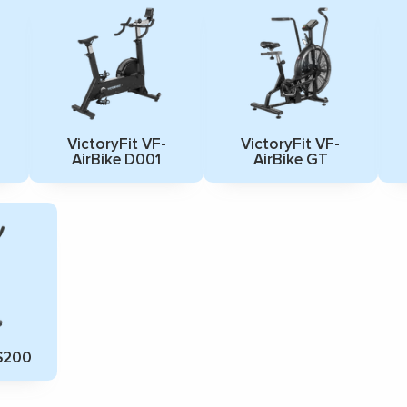
VictoryFit VF-
VictoryFit VF-
AirBike D001
AirBike GT
-S200
▼
▼
▼