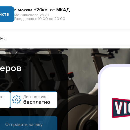
+20км. от МКАД
г. Москва
йств
Менжинского 23 к 1
Ежедневно с 10:00 до 20:00
Fit
жеров
а:
Диагностика:
бесплатно