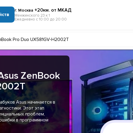
+20км. от МКАД
г. Москва
йств
Менжинского 23 к 1
Ежедневно с 10:00 до 20:00
nBook Pro Duo UX581GV-H2002T
Asus ZenBook
2002T
абуков Asus начинается в
гностики. Этот этап
енциальных проблем,
 ошибки в программном