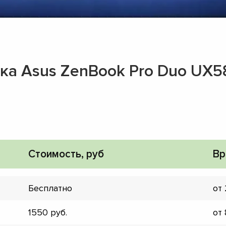
ука Asus ZenBook Pro Duo UX
Стоимость, руб
Вр
Бесплатно
от
▼
▼
1550
от
▼