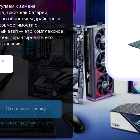
тупаем к замене
, таких как батареи,
ьно обновляем драйверы и
совместимости с
ый этап — это комплексное
тобы гарантировать его
ьзовании.
та:
итикой конфиденциальности