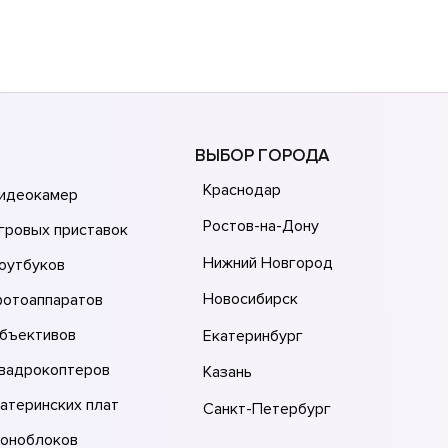
ВЫБОР ГОРОДА
Краснодар
видеокамер
Ростов-на-Дону
гровых приставок
Нижний Новгород
оутбуков
Новосибирск
фотоаппаратов
объективов
Екатеринбург
квадрокоптеров
Казань
атеринских плат
Санкт-Петербург
моноблоков