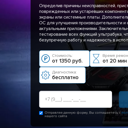
Определив причины неисправностей, прис
поврежденных или устаревших компонентов
экраны или системные платы. Дополнител
ОС для улучшения производительности и 
актуальными приложениями. Заключительн
тестирование всех функций ультрабука, ч
безупречную работу и надежность в испол
Стоимость:
Время ремон
от 1350 руб.
от 20 мин
Диагностика:
бесплатно
Отправляя данную форму, Вы соглашаетесь с
пол
нашего сайта