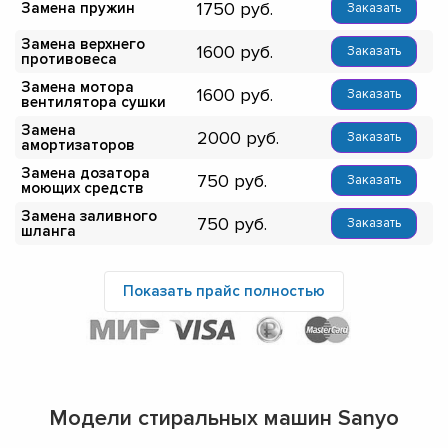
1750
Замена пружин
Заказать
Замена верхнего
1600
Заказать
противовеса
Замена мотора
1600
Заказать
вентилятора сушки
Замена
2000
Заказать
амортизаторов
Замена дозатора
750
Заказать
моющих средств
Замена заливного
750
Заказать
шланга
Показать прайс полностью
Модели стиральных машин Sanyo