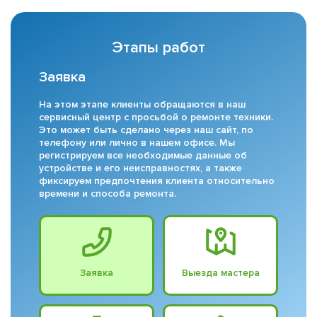
Этапы работ
Заявка
На этом этапе клиенты обращаются в наш
сервисный центр с просьбой о ремонте техники.
Это может быть сделано через наш сайт, по
телефону или лично в нашем офисе. Мы
регистрируем все необходимые данные об
устройстве и его неисправностях, а также
фиксируем предпочтения клиента относительно
времени и способа ремонта.
Заявка
Выезда мастера