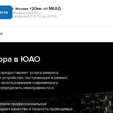
+20км. от МКАД
г. Москва
йств
Менжинского 23 к 1
Ежедневно с 10:00 до 20:00
он
тора в ЮАО
 предоставляет услуги ремонта
 устройство, поступающее в ремонт,
с использованием современного
 определить неисправности и
менное профессиональное
ышает качество и скорость проводимых