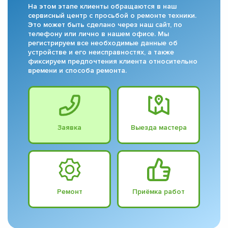
На этом этапе клиенты обращаются в наш
сервисный центр с просьбой о ремонте техники.
Это может быть сделано через наш сайт, по
телефону или лично в нашем офисе. Мы
регистрируем все необходимые данные об
устройстве и его неисправностях, а также
фиксируем предпочтения клиента относительно
времени и способа ремонта.
Заявка
Выезда мастера
Ремонт
Приёмка работ