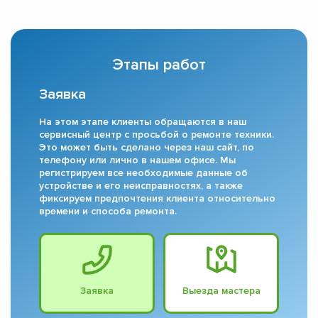
Этапы работ
Заявка
На этом этапе клиенты обращаются в наш
сервисный центр с просьбой о ремонте техники.
Это может быть сделано через наш сайт, по
телефону или лично в нашем офисе. Мы
регистрируем все необходимые данные об
устройстве и его неисправностях, а также
фиксируем предпочтения клиента относительно
времени и способа ремонта.
Заявка
Выезда мастера