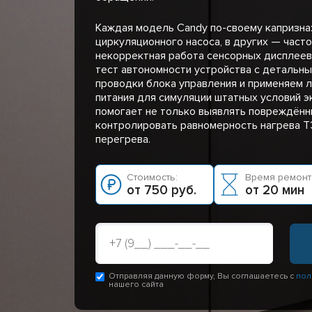
Каждая модель Candy по-своему капризна:
циркуляционного насоса, в других — часто
некорректная работа сенсорных дисплеев
тест автономности устройства с детальн
проводки блока управления и применяем 
питания для симуляции штатных условий э
помогает не только выявлять повреждённы
контролировать равномерность нагрева Т
перегрева.
Стоимость:
Время ремонт
от 750 руб.
от 20 мин
Отправляя данную форму, Вы соглашаетесь с
пол
нашего сайта