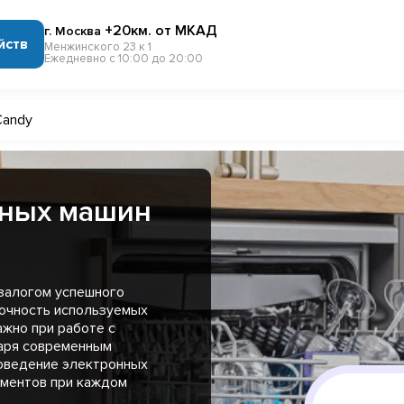
+20км. от МКАД
г. Москва
йств
Менжинского 23 к 1
Ежедневно с 10:00 до 20:00
Candy
чных машин
 залогом успешного
точность используемых
ажно при работе с
аря современным
поведение электронных
ементов при каждом