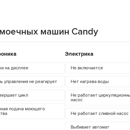
омоечных машин Candy
роника
Электрика
и на дисплее
Не включается
ь управления не реагирует
Нет нагрева воды
вершает цикл
Не работает циркуляционн
насос
ная подача моющего
тва
Не работает сливной насос
Выбивает автомат