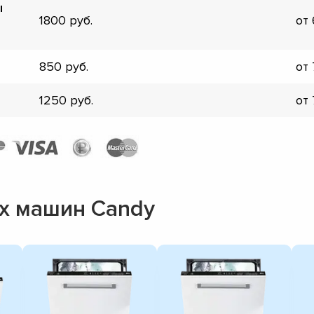
ы
1800
от
850
от
1250
от
х машин Candy