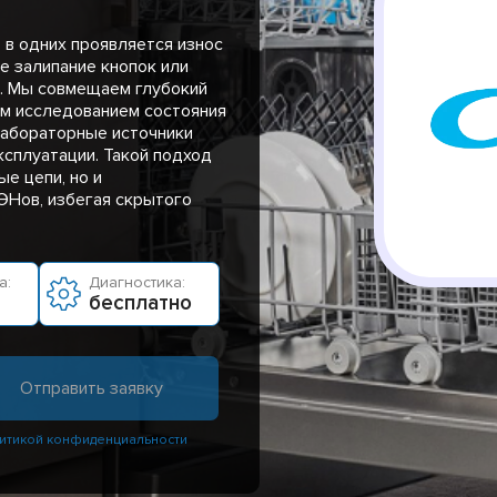
 в одних проявляется износ
е залипание кнопок или
. Мы совмещаем глубокий
ым исследованием состояния
лабораторные источники
ксплуатации. Такой подход
е цепи, но и
ЭНов, избегая скрытого
а:
Диагностика:
бесплатно
итикой конфиденциальности