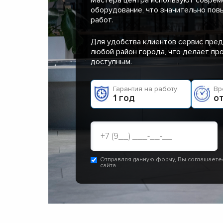
оборудование, что значительно пов
работ.
Для удобства клиентов сервис пред
любой район города, что делает п
доступным.
Гарантия на работу:
Вр
1 год
от
Отправляя данную форму, Вы соглашаете
сайта