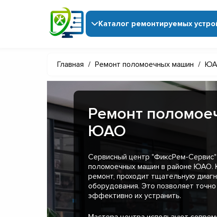
Каталог ремонтируемых устро
Главная
/
Ремонт поломоечных машин
/
ЮА
Ремонт поломое
ЮАО
Сервисный центр "ФиксРем-Сервис"
поломоечных машин в районе ЮАО. 
ремонт, проходит тщательную диагн
оборудования. Это позволяет точно
эффективно их устранить.
Мастера центра используют совре