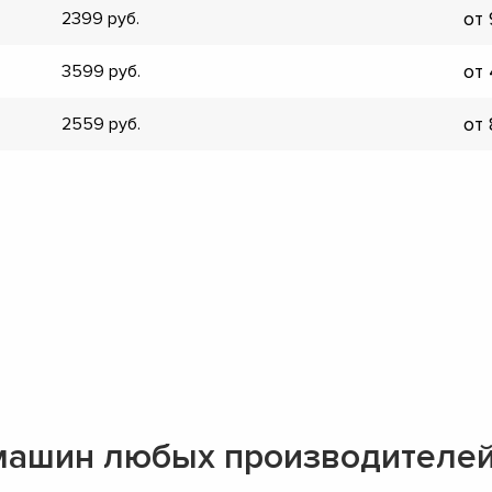
от
2399
▼
▼
от
3599
▼
▼
от
2559
▼
▼
▼
▼
машин любых производителе