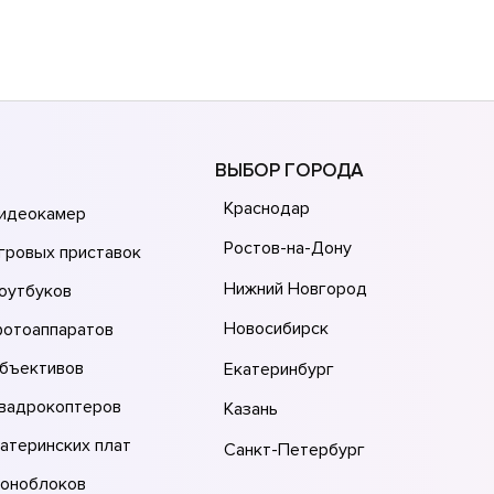
ВЫБОР ГОРОДА
Краснодар
видеокамер
Ростов-на-Дону
гровых приставок
Нижний Новгород
оутбуков
Новосибирск
фотоаппаратов
объективов
Екатеринбург
квадрокоптеров
Казань
атеринских плат
Санкт-Петербург
моноблоков