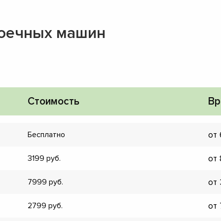
моечных машин
Стоимость
Вр
от
Бесплатно
от
3199
от
7999
▼
от
2799
▼
▼