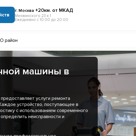
+20км. от МКАД
г. Москва
йств
Менжинского 23 к 1
Ежедневно с 10:00 до 20:00
О район
чной машины в
 предоставляет услуги ремонта
Каждое устройство, поступающее в
остику с использованием современного
 определить неисправности и
менное профессиональное