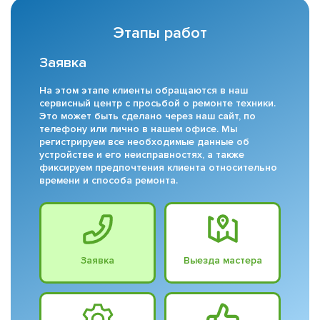
Этапы работ
Заявка
На этом этапе клиенты обращаются в наш
сервисный центр с просьбой о ремонте техники.
Это может быть сделано через наш сайт, по
телефону или лично в нашем офисе. Мы
регистрируем все необходимые данные об
устройстве и его неисправностях, а также
фиксируем предпочтения клиента относительно
времени и способа ремонта.
Заявка
Выезда мастера