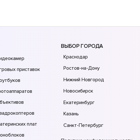
ВЫБОР ГОРОДА
Краснодар
видеокамер
Ростов-на-Дону
гровых приставок
Нижний Новгород
оутбуков
Новосибирск
фотоаппаратов
объективов
Екатеринбург
квадрокоптеров
Казань
атеринских плат
Санкт-Петербург
моноблоков