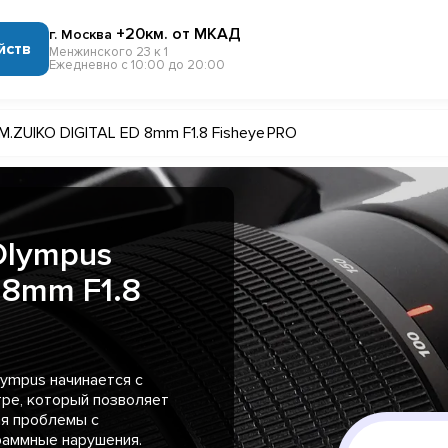
+20км. от МКАД
г. Москва
йств
Менжинского 23 к 1
Ежедневно с 10:00 до 20:00
M.ZUIKO DIGITAL ED 8mm F1.8 Fisheye PRO
Olympus
 8mm F1.8
ympus начинается с
тре, который позволяет
ая проблемы с
раммные нарушения.