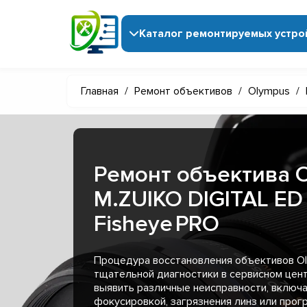
Каталог ремонтируемых устро
Главная
/
Ремонт объективов
/
Olympus
/
Ремонт объектива 
M.ZUIKO DIGITAL ED
Fisheye PRO
Процедура восстановления объективов Ol
тщательной диагностики в сервисном цен
выявить различные неисправности, включ
фокусировкой, загрязнения линз или прог