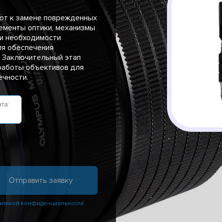
ют к замене поврежденных
лементы оптики, механизмы
ри необходимости
ля обеспечения
 Заключительный этап
работы объективов для
ечности.
та:
итикой конфиденциальности