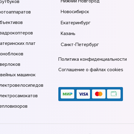
Нижний Новгород
оутбуков
Новосибирск
фотоаппаратов
объективов
Екатеринбург
квадрокоптеров
Казань
атеринских плат
Санкт-Петербург
моноблоков
Политика конфиденциальности
оверлоков
Соглашение о файлах cookies
швейных машинок
электровелосипедов
электросамокатов
тепловизоров