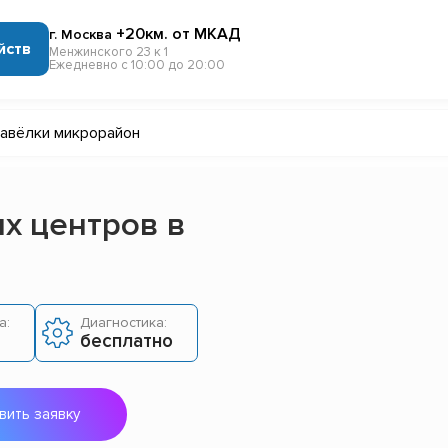
+20км. от МКАД
г. Москва
йств
Менжинского 23 к 1
Ежедневно с 10:00 до 20:00
авёлки микрорайон
х центров в
а:
Диагностика:
бесплатно
вить заявку