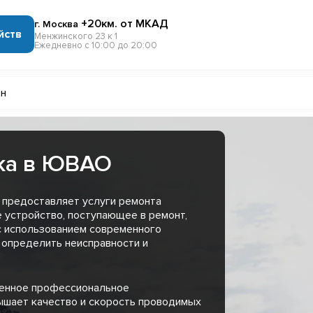
+20км. от МКАД
г. Москва
йств
Менжинского 23 к 1
Ежедневно с 10:00 до 20:00
н
ка в ЮВАО
 предоставляет услуги ремонта
 устройство, поступающее в ремонт,
с использованием современного
 определить неисправности и
менное профессиональное
ышает качество и скорость проводимых