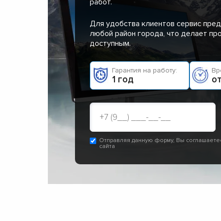
работ.
Для удобства клиентов сервис пред
любой район города, что делает п
доступным.
Гарантия на работу:
Вр
1 год
от
Отправляя данную форму, Вы соглашаете
сайта