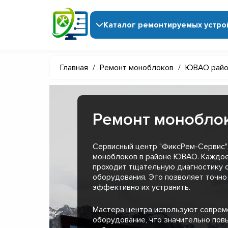
Каталог ремонтируемых устро
Главная
/
Ремонт моноблоков
/
ЮВАО райо
Ремонт монобло
Сервисный центр "ФиксРем-Сервис"
моноблоков в районе ЮВАО. Каждое
проходит тщательную диагностику 
оборудования. Это позволяет точно
эффективно их устранить.
Мастера центра используют совре
оборудование, что значительно пов