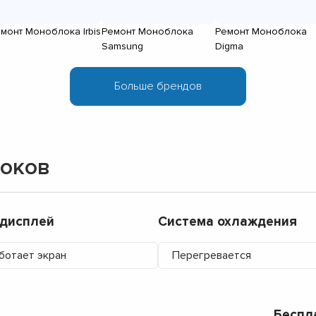
монт Моноблока Irbis
Ремонт Моноблока
Ремонт Моноблока
Samsung
Digma
локов
/дисплей
Система охлаждения
ботает экран
Перегревается
Беспл