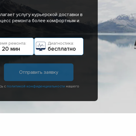
лагает услугу курьерской доставки в
роцесс ремонта более комфортным и
емя ремонта:
Диагностика:
 20 мин
бесплатно
сь с
политикой конфиденциальности
нашего