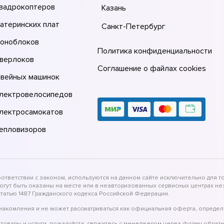
квадрокоптеров
Казань
атеринских плат
Санкт-Петербург
моноблоков
Политика конфиденциальности
оверлоков
Соглашение о файлах cookies
швейных машинок
электровелосипедов
электросамокатов
тепловизоров
тветствии с законом, используются на данном сайте исключительно для то
могут быть оказаны на месте или в неавторизованных сервисных центрах 
татью 1487 Гражданского кодекса Российской Федерации.
накомления и не может рассматриваться как официальная оферта, определ
товары и услуги, пожалуйста, свяжитесь с менеджером через форму обратн