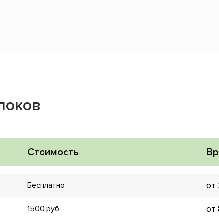
локов
Стоимость
Вр
от
Бесплатно
от
1500