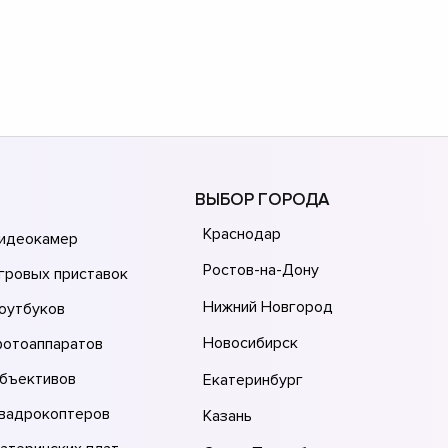
ВЫБОР ГОРОДА
Краснодар
видеокамер
Ростов-на-Дону
гровых приставок
Нижний Новгород
оутбуков
Новосибирск
фотоаппаратов
объективов
Екатеринбург
квадрокоптеров
Казань