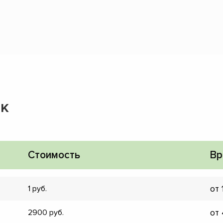
пк
Стоимость
Вр
от 
1
от
2900