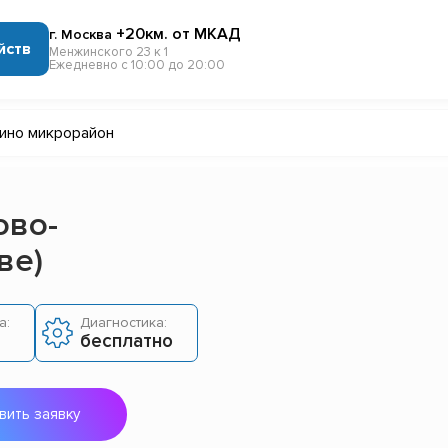
+20км. от МКАД
г. Москва
йств
Менжинского 23 к 1
Ежедневно с 10:00 до 20:00
ино микрорайон
ово-
ве)
а:
Диагностика:
бесплатно
вить заявку