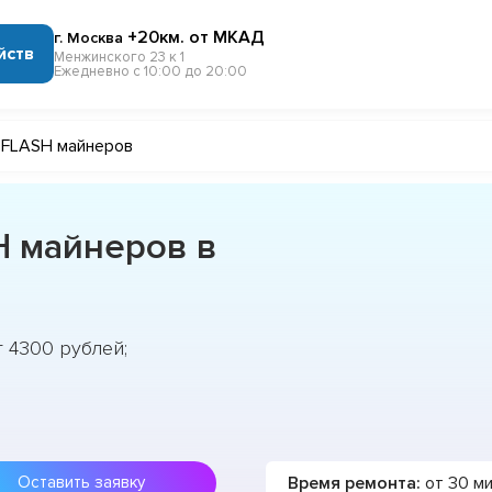
+20км. от МКАД
г. Москва
йств
Менжинского 23 к 1
Ежедневно с 10:00 до 20:00
 FLASH майнеров
 майнеров в
 4300 рублей;
Время ремонта:
от 30 м
Оставить заявку