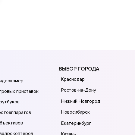
ВЫБОР ГОРОДА
Краснодар
видеокамер
Ростов-на-Дону
гровых приставок
Нижний Новгород
оутбуков
Новосибирск
фотоаппаратов
объективов
Екатеринбург
квадрокоптеров
Казань