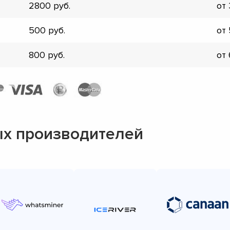
2800
от
▼
▼
500
от
▼
▼
800
от
▼
▼
▼
▼
х производителей