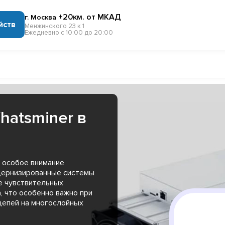
+20км. от МКАД
г. Москва
йств
Менжинского 23 к 1
Ежедневно с 10:00 до 20:00
hatsminer в
r особое внимание
дернизированные системы
 чувствительных
, что особенно важно при
цепей на многослойных