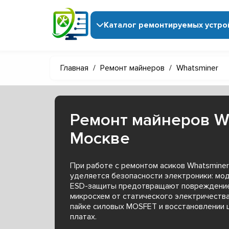
Каталог ремонтируемых устро
Главная
/
Ремонт майнеров
/
Whatsminer
Ремонт майнеров W
Москве
При работе с ремонтом асиков Whatsmine
уделяется безопасности электроники: мо
ESD-защиты предотвращают повреждение
микросхем от статического электричества
пайке силовых MOSFET и восстановлении 
платах.