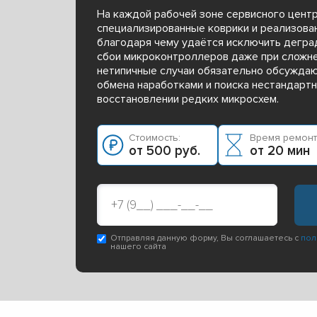
На каждой рабочей зоне сервисного цент
специализированные коврики и реализова
благодаря чему удаётся исключить дегра
сбои микроконтроллеров даже при сложн
нетипичные случаи обязательно обсуждаю
обмена наработками и поиска нестандарт
восстановлении редких микросхем.
Стоимость:
Время ремонт
от 500 руб.
от 20 мин
Отправляя данную форму, Вы соглашаетесь с
пол
нашего сайта