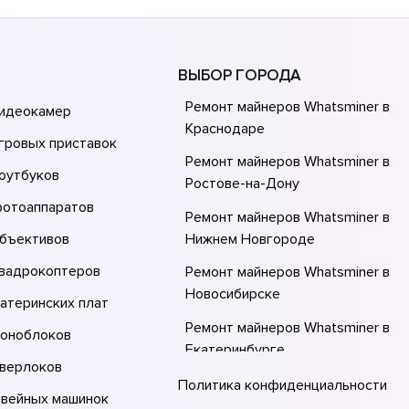
ВЫБОР ГОРОДА
Ремонт майнеров Whatsminer в
видеокамер
Краснодаре
гровых приставок
Ремонт майнеров Whatsminer в
оутбуков
Ростове-на-Донy
фотоаппаратов
Ремонт майнеров Whatsminer в
объективов
Нижнем Новгороде
квадрокоптеров
Ремонт майнеров Whatsminer в
Новосибирске
атеринских плат
Ремонт майнеров Whatsminer в
моноблоков
Екатеринбурге
оверлоков
Ремонт майнеров Whatsminer в К
Политика конфиденциальности
швейных машинок