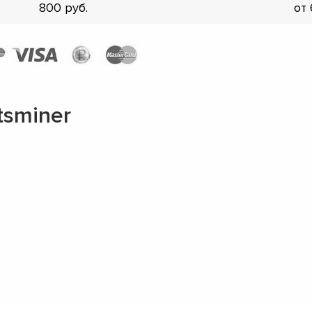
800
от
sminer