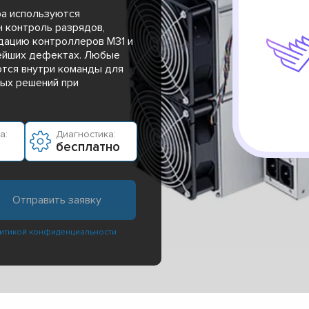
ра используются
н контроль разрядов,
дацию контроллеров M31 и
ейших дефектах. Любые
тся внутри команды для
ных решений при
а:
Диагностика:
бесплатно
итикой конфиденциальности