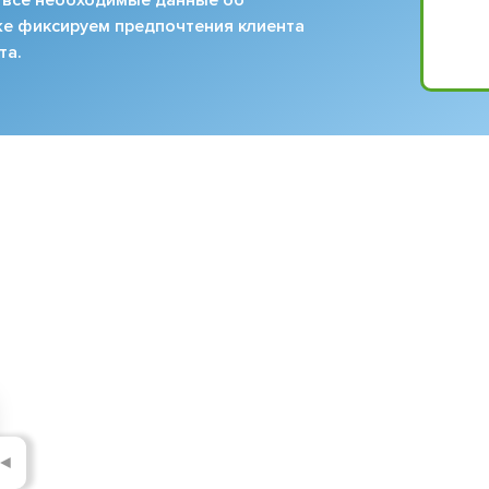
кже фиксируем предпочтения клиента
та.
◄