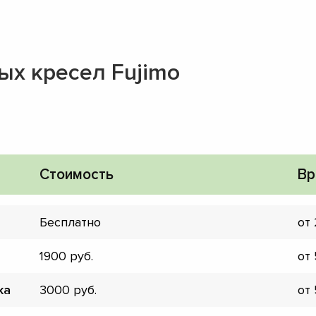
ых кресел Fujimo
Стоимость
Вр
Бесплатно
от
1900
от
▼
ка
3000
от
▼
▼