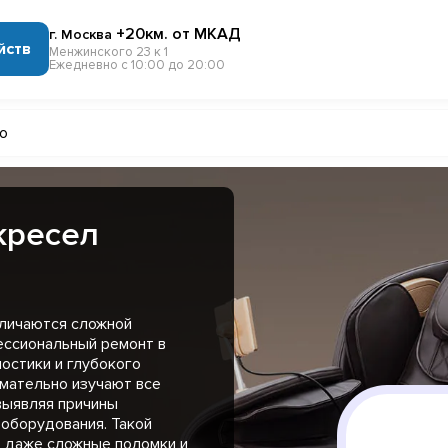
+20км. от МКАД
г. Москва
йств
Менжинского 23 к 1
Ежедневно с 10:00 до 20:00
mo
кресел
тличаются сложной
ессиональный ремонт в
остики и глубокого
имательно изучают все
выявляя причины
оборудования. Такой
 даже сложные поломки и