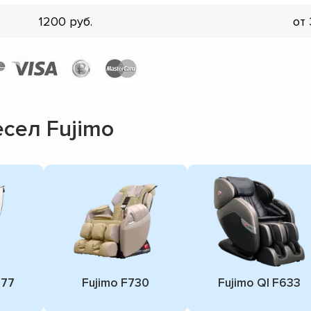
1200
от
сел Fujimo
377
Fujimo F730
Fujimo QI F633