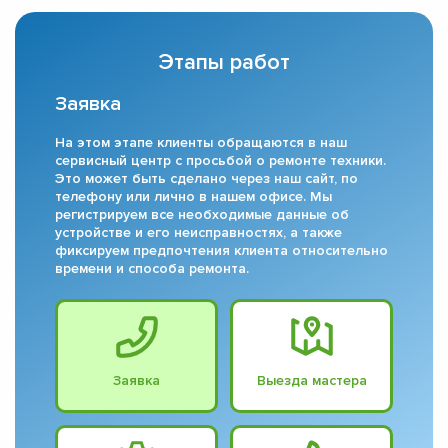
Этапы работ
Заявка
На этом этапе клиенты обращаются в наш
сервисный центр с просьбой о ремонте техники.
Это может быть сделано через наш сайт, по
телефону или лично в нашем офисе. Мы
регистрируем все необходимые данные об
устройстве и его неисправностях, а также
фиксируем предпочтения клиента относительно
времени и способа ремонта.
Заявка
Выезда мастера