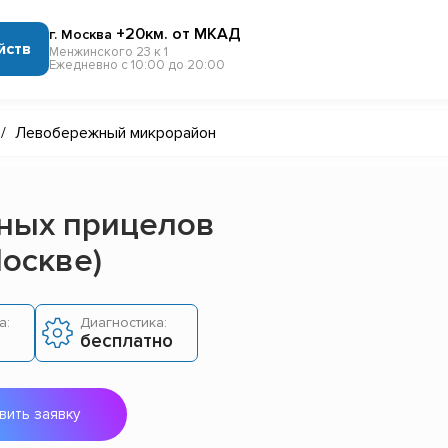
+20км. от МКАД
г. Москва
йств
Менжинского 23 к 1
Ежедневно с 10:00 до 20:00
/
Левобережный микрорайон
ных прицелов
оскве)
а:
Диагностика:
бесплатно
вить заявку