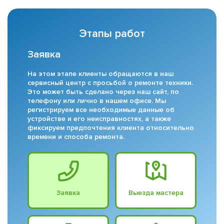
Этапы работ
Заявка
На этом этапе клиенты обращаются в наш
сервисный центр с просьбой о ремонте техники.
Это может быть сделано через наш сайт, по
телефону или лично в нашем офисе. Мы
регистрируем все необходимые данные об
устройстве и его неисправностях, а также
фиксируем предпочтения клиента относительно
времени и способа ремонта.
Заявка
Выезда мастера