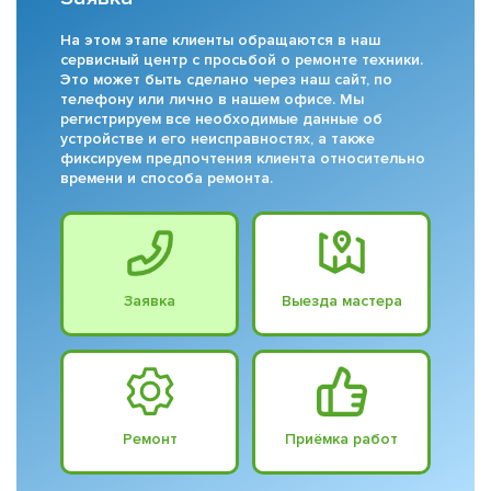
На этом этапе клиенты обращаются в наш
сервисный центр с просьбой о ремонте техники.
Это может быть сделано через наш сайт, по
телефону или лично в нашем офисе. Мы
регистрируем все необходимые данные об
устройстве и его неисправностях, а также
фиксируем предпочтения клиента относительно
времени и способа ремонта.
Заявка
Выезда мастера
Ремонт
Приёмка работ