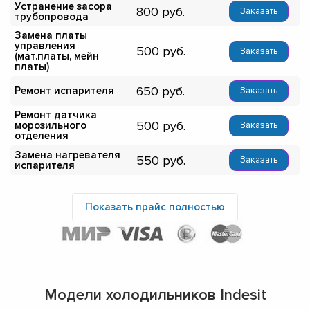
Устранение засора
800
Заказать
трубопровода
Замена платы
управления
500
Заказать
(мат.платы, мейн
платы)
650
Ремонт испарителя
Заказать
Ремонт датчика
500
морозильного
Заказать
отделения
Замена нагревателя
550
Заказать
испарителя
Показать прайс полностью
Модели холодильников Indesit