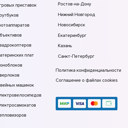
Ростов-на-Дону
гровых приставок
Нижний Новгород
оутбуков
Новосибирск
фотоаппаратов
объективов
Екатеринбург
квадрокоптеров
Казань
атеринских плат
Санкт-Петербург
моноблоков
Политика конфиденциальности
оверлоков
Соглашение о файлах cookies
швейных машинок
электровелосипедов
электросамокатов
тепловизоров