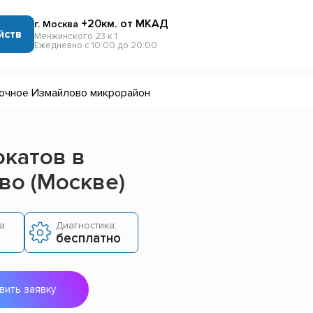
+20км. от МКАД
г. Москва
йств
Менжинского 23 к 1
Ежедневно с 10:00 до 20:00
очное Измайлово микрорайон
окатов в
во (Москве)
а:
Диагностика:
бесплатно
вить заявку