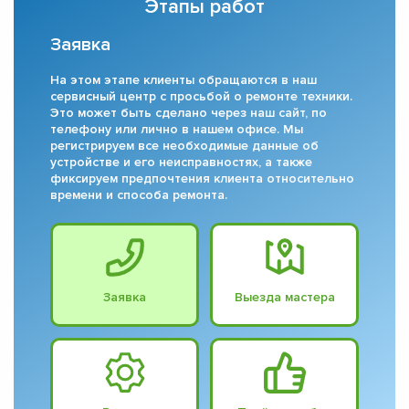
Этапы работ
Заявка
На этом этапе клиенты обращаются в наш
сервисный центр с просьбой о ремонте техники.
Это может быть сделано через наш сайт, по
телефону или лично в нашем офисе. Мы
регистрируем все необходимые данные об
устройстве и его неисправностях, а также
фиксируем предпочтения клиента относительно
времени и способа ремонта.
Заявка
Выезда мастера