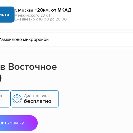
+20км. от МКАД
г. Москва
йств
Менжинского 23 к 1
Ежедневно с 10:00 до 20:00
Измайлово микрорайон
 в Восточное
)
а:
Диагностика:
бесплатно
вить заявку