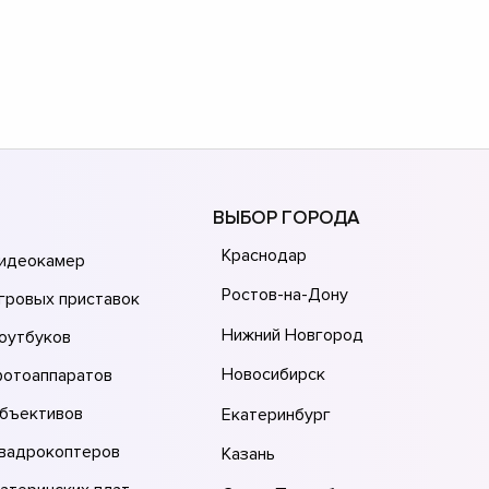
ВЫБОР ГОРОДА
Краснодар
видеокамер
Ростов-на-Дону
гровых приставок
Нижний Новгород
оутбуков
Новосибирск
фотоаппаратов
объективов
Екатеринбург
квадрокоптеров
Казань