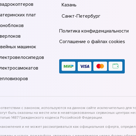
квадрокоптеров
Казань
атеринских плат
Санкт-Петербург
моноблоков
Политика конфиденциальности
оверлоков
Соглашение о файлах cookies
швейных машинок
электровелосипедов
электросамокатов
тепловизоров
тветствии с законом, используются на данном сайте исключительно для то
могут быть оказаны на месте или в неавторизованных сервисных центрах 
татью 1487 Гражданского кодекса Российской Федерации.
накомления и не может рассматриваться как официальная оферта, определ
товары и услуги, пожалуйста, свяжитесь с менеджером через форму обратн