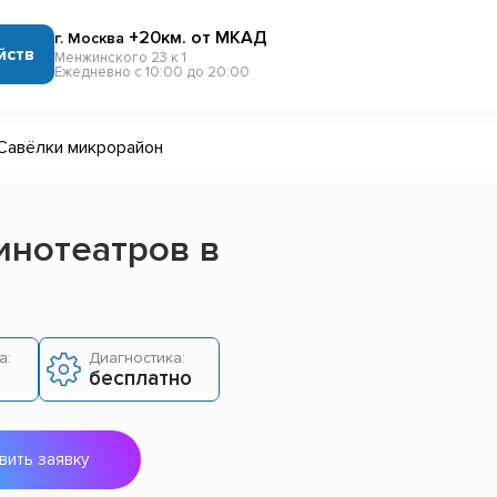
+20км. от МКАД
г. Москва
йств
Менжинского 23 к 1
Ежедневно с 10:00 до 20:00
Савёлки микрорайон
инотеатров в
а:
Диагностика:
бесплатно
вить заявку