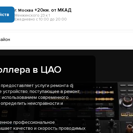
+20км. от МКАД
г. Москва
йств
Менжинского 23 к 1
Ежедневно с 10:00 до 20:00
айон
оллера в ЦАО
предоставляет услуги ремонта dj
 устройство, поступающее в ремонт,
с использованием современного
 определить неисправности и
менное профессиональное
ышает качество и скорость проводимых