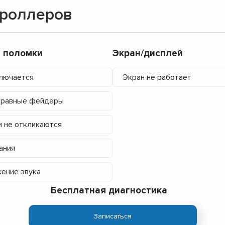
троллеров
 поломки
Экран/дисплей
лючается
Экран не работает
правные фейдеры
 не откликаются
ания
ение звука
Бесплатная диагностика
Записаться