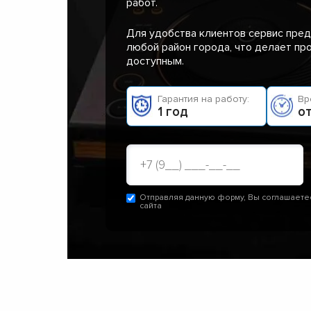
работ.
Для удобства клиентов сервис пред
любой район города, что делает п
доступным.
Гарантия на работу:
Вр
1 год
от
Отправляя данную форму, Вы соглашаете
сайта