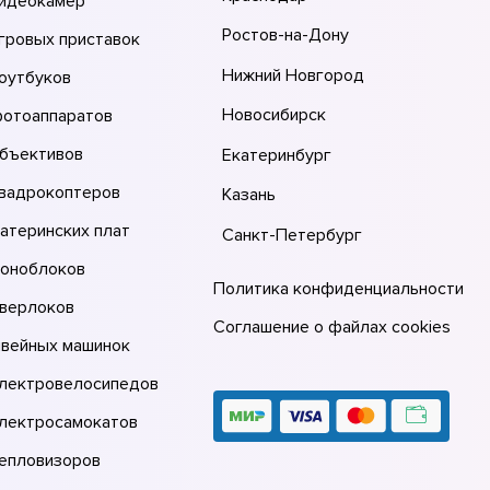
видеокамер
Ростов-на-Дону
гровых приставок
Нижний Новгород
оутбуков
Новосибирск
фотоаппаратов
объективов
Екатеринбург
квадрокоптеров
Казань
атеринских плат
Санкт-Петербург
моноблоков
Политика конфиденциальности
оверлоков
Соглашение о файлах cookies
швейных машинок
электровелосипедов
электросамокатов
тепловизоров