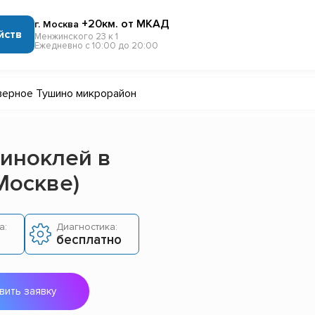
+20км. от МКАД
г. Москва
йств
Менжинского 23 к 1
Ежедневно с 10:00 до 20:00
верное Тушино микрорайон
иноклей в
Москве)
а:
Диагностика:
бесплатно
вить заявку