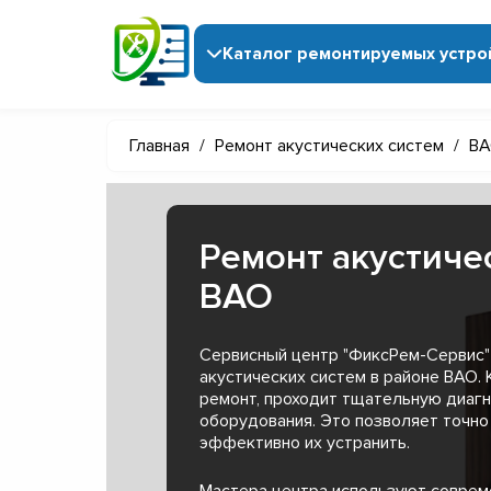
Каталог ремонтируемых устро
Главная
/
Ремонт акустических систем
/
ВА
Ремонт акустиче
ВАО
Сервисный центр "ФиксРем-Сервис"
акустических систем в районе ВАО.
ремонт, проходит тщательную диагн
оборудования. Это позволяет точно
эффективно их устранить.
Мастера центра используют совре