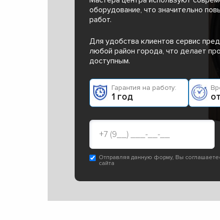
оборудование, что значительно пов
работ.
Для удобства клиентов сервис пред
любой район города, что делает п
доступным.
Гарантия на работу:
Вр
1 год
от
Отправляя данную форму, Вы соглашаете
сайта