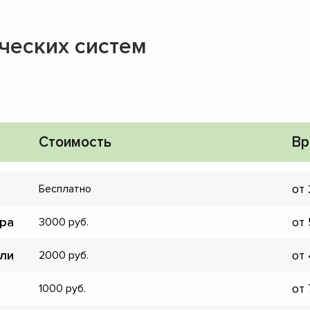
ческих систем
Стоимость
Вр
от
Бесплатно
ора
от
3000
ели
от
2000
▼
от
1000
▼
▼