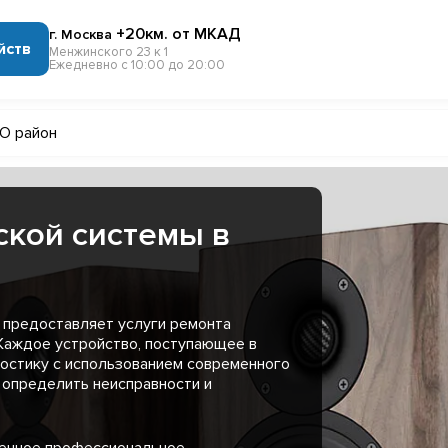
+20км. от МКАД
г. Москва
йств
Менжинского 23 к 1
Ежедневно с 10:00 до 20:00
О район
ской системы в
 предоставляет услуги ремонта
 Каждое устройство, поступающее в
остику с использованием современного
 определить неисправности и
менное профессиональное