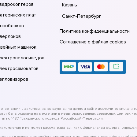
квадрокоптеров
Казань
атеринских плат
Санкт-Петербург
моноблоков
Политика конфиденциальности
оверлоков
Соглашение о файлах cookies
швейных машинок
электровелосипедов
электросамокатов
тепловизоров
тветствии с законом, используются на данном сайте исключительно для то
могут быть оказаны на месте или в неавторизованных сервисных центрах 
татью 1487 Гражданского кодекса Российской Федерации.
накомления и не может рассматриваться как официальная оферта, определ
товары и услуги, пожалуйста, свяжитесь с менеджером через форму обратн