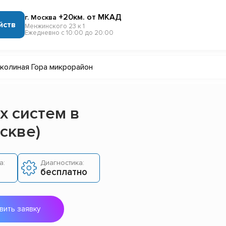
+20км. от МКАД
г. Москва
йств
Менжинского 23 к 1
Ежедневно с 10:00 до 20:00
колиная Гора микрорайон
х систем в
скве)
а:
Диагностика:
бесплатно
вить заявку